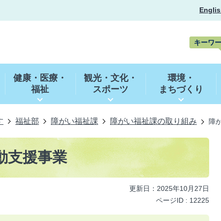
Englis
キーワ
キ
ー
健康・医療・
観光・文化・
環境・
ワ
福祉
スポーツ
まちづくり
ー
ド
検
索
す
福祉部
障がい福祉課
障がい福祉課の取り組み
障
動支援事業
更新日：2025年10月27日
ページID :
12225