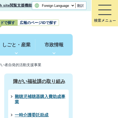
h site
閲覧支援機能
翻訳
ードで探す
広報のページIDで探す
しごと・産業
市政情報
がい者自発的活動支援事業
障がい福祉課の取り組み
難聴児補聴器購入費助成事
業
一時介護委託助成