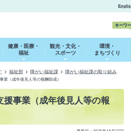
Englis
キーワ
キ
ー
健康・医療・
観光・文化・
環境・
ワ
福祉
スポーツ
まちづくり
ー
ド
検
索
す
福祉部
障がい福祉課
障がい福祉課の取り組み
事業（成年後見人等の報酬助成）
支援事業（成年後見人等の報