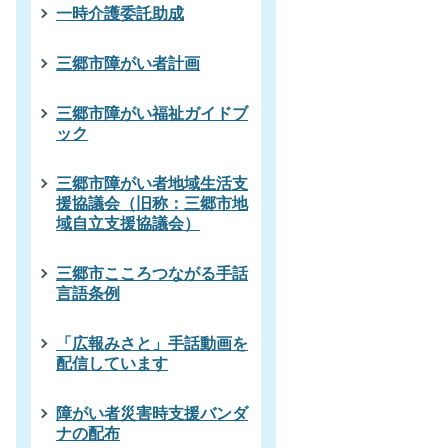
一時介護委託助成
三郷市障がい者計画
三郷市障がい福祉ガイドブ
ック
三郷市障がい者地域生活支
援協議会（旧称：三郷市地
域自立支援協議会）
三郷市こころつながる手話
言語条例
「広報みさと」手話動画を
配信しています
障がい者災害時支援バンダ
ナの配布