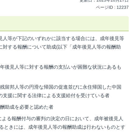
更新日：2025年10月27日
ページID :
12237
見人等が下記のいずれかに該当する場合には、成年後見等
に対する報酬について助成(以下「成年後見人等の報酬助
、成年後見人等に対する報酬の支払いが困難な状況にあるも
中国残留邦人等の円滑な帰国の促進並びに永住帰国した中国
の支援に関する法律による支援給付を受けている者
の報酬助成を必要と認めた者
所による報酬付与の審判の決定の日において、成年被後見人
するときには、成年後見人等の報酬助成は行わないものとす