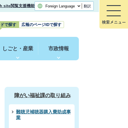
h site
閲覧支援機能
翻訳
ードで探す
広報のページIDで探す
しごと・産業
市政情報
障がい福祉課の取り組み
難聴児補聴器購入費助成事
業