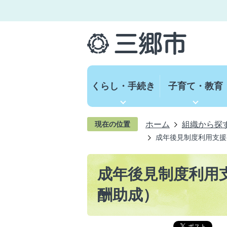
くらし・手続き
子育て・教育
ホーム
組織から探
現在の位置
成年後見制度利用支援
成年後見制度利用
酬助成）