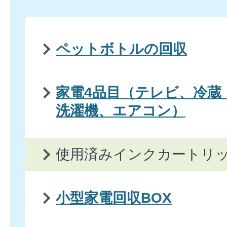
ペットボトルの回収
家電4品目（テレビ、冷蔵
洗濯機、エアコン）
使用済みインクカートリ
小型家電回収BOX