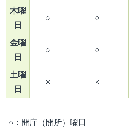
木曜
○
○
日
金曜
○
○
日
土曜
×
×
日
○：開庁（開所）曜日