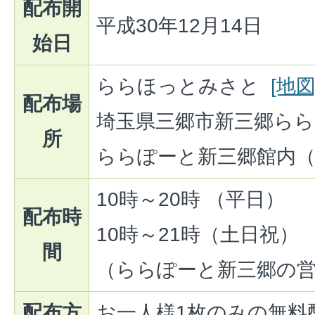
配布開
平成30年12月14日
始日
ららほっとみさと
[地図
配布場
埼玉県三郷市新三郷らら
所
ららぽーと新三郷館内（
10時～20時 （平日）
配布時
10時～21時（土日祝）
間
（ららぽーと新三郷の
配布方
お一人様1枚のみの無料