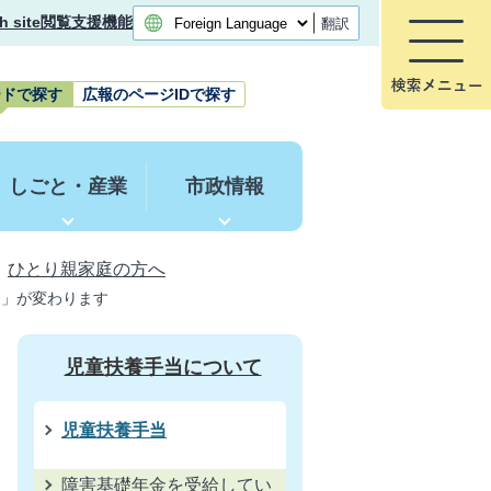
h site
閲覧支援機能
翻訳
ードで探す
広報のページIDで探す
しごと・産業
市政情報
ひとり親家庭の方へ
当」が変わります
児童扶養手当について
児童扶養手当
障害基礎年金を受給してい