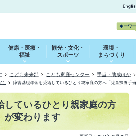
Englis
キーワ
キ
ー
健康・医療・
観光・文化・
環境・
ワ
福祉
スポーツ
まちづくり
ー
ド
検
索
す
こども未来部
こども家庭センター
手当・助成ほか
いて
障害基礎年金を受給しているひとり親家庭の方へ「児童扶養手
給しているひとり親家庭の方
」が変わります