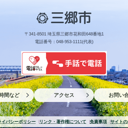
三
郷
市
〒341-8501 埼玉県三郷市花和田648番地1
電話番号：048-953-1111(代表)
時間など
アクセス
お問い
ライバシーポリシー
リンク・著作権について
免責事項
サイトの