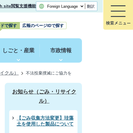
h site
閲覧支援機能
翻訳
ードで探す
広報のページIDで探す
しごと・産業
市政情報
イクル）
不法投棄撲滅にご協力を
お知らせ（ごみ・リサイク
ル）
【ごみ収集方法変更】珪藻
土を使用した製品について