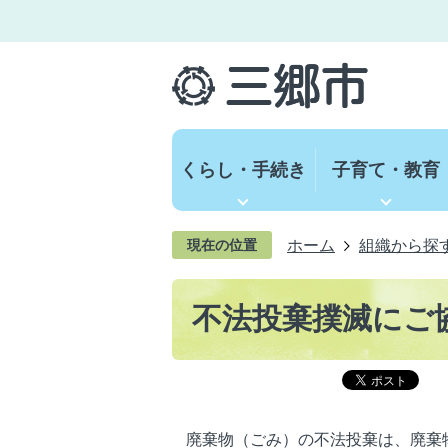
くらし・手続き
子育て・教育
ホーム
組織から探
現在の位置
不法投棄撲滅にご
廃棄物（ごみ）の不法投棄は、廃棄