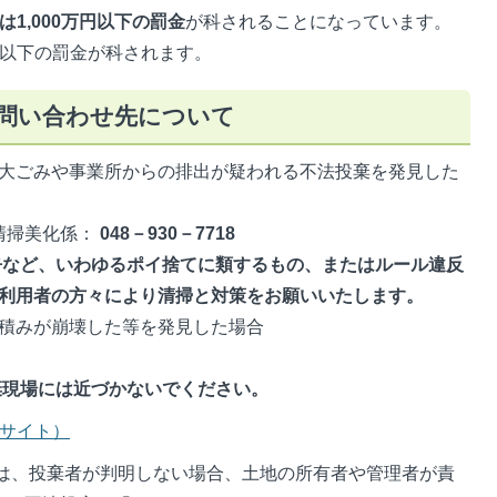
1,000万円以下の罰金
が科されることになっています。
円以下の罰金が科されます。
問い合わせ先について
大ごみや事業所からの排出が疑われる不法投棄を発見した
清掃美化係：
048－930－7718
など、いわゆるポイ捨てに類するもの、またはルール違反
利用者の方々により清掃と対策をお願いいたします。
積みが崩壊した等を発見した場合
現場には近づかないでください。
のサイト）
は、投棄者が判明しない場合、土地の所有者や管理者が責