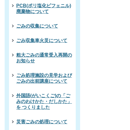
PCB(ポリ塩化ビフェニル)
廃棄物について
ごみの収集について
ごみ収集車火災について
粗大ごみの通常受入再開の
お知らせ
ごみ処理施設の見学および
ごみの出前講座について
外国語(がいこくご)の「ご
みのわけかた・だしかた」
を つくりました
災害ごみの処理について