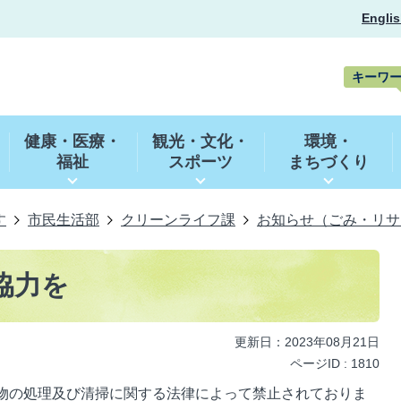
Englis
キーワ
キ
ー
健康・医療・
観光・文化・
環境・
ワ
福祉
スポーツ
まちづくり
ー
ド
検
索
す
市民生活部
クリーンライフ課
お知らせ（ごみ・リサ
協力を
更新日：2023年08月21日
ページID :
1810
物の処理及び清掃に関する法律によって禁止されておりま