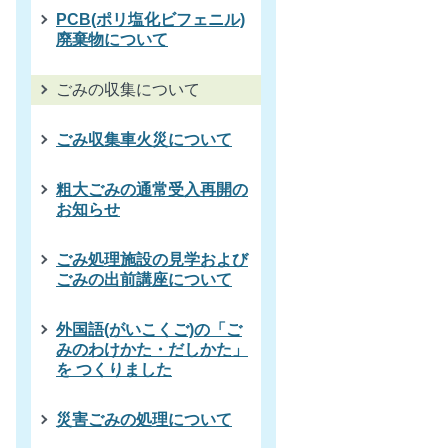
PCB(ポリ塩化ビフェニル)
廃棄物について
ごみの収集について
ごみ収集車火災について
粗大ごみの通常受入再開の
お知らせ
ごみ処理施設の見学および
ごみの出前講座について
外国語(がいこくご)の「ご
みのわけかた・だしかた」
を つくりました
災害ごみの処理について