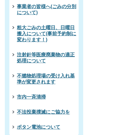
事業者の皆様へ(ごみの分別
について)
粗大ごみの土曜日、日曜日
搬入について(事前予約制に
変わります！)
注射針等医療廃棄物の適正
処理について
不燃物処理場の受け入れ基
準が変更されます
市内一斉清掃
不法投棄撲滅にご協力を
ボタン電池について