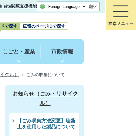
h site
閲覧支援機能
翻訳
ードで探す
広報のページIDで探す
しごと・産業
市政情報
イクル）
ごみの収集について
お知らせ（ごみ・リサイク
ル）
【ごみ収集方法変更】珪藻
土を使用した製品について