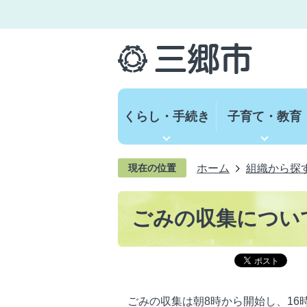
くらし・手続き
子育て・教育
ホーム
組織から探
現在の位置
ごみの収集につい
ごみの収集は朝8時から開始し、16