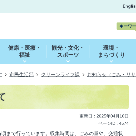
Englis
キーワ
キ
ー
健康・医療・
観光・文化・
環境・
ワ
福祉
スポーツ
まちづくり
ー
ド
検
索
す
市民生活部
クリーンライフ課
お知らせ（ごみ・リサ
て
更新日：2025年04月10日
ページID :
4574
時頃まで行っています。収集時間は、ごみの量や、交通状