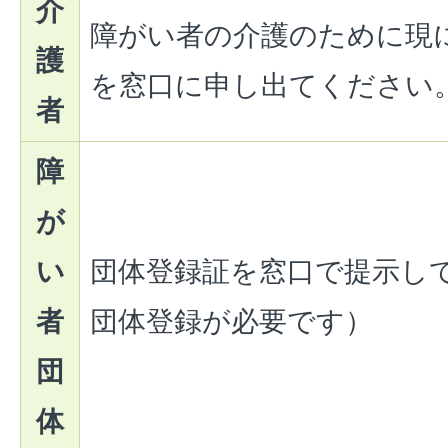
介
障がい者の介護のために現
護
を窓口に申し出てください
者
障
が
い
団体登録証を窓口で提示し
者
団体登録が必要です）
団
体