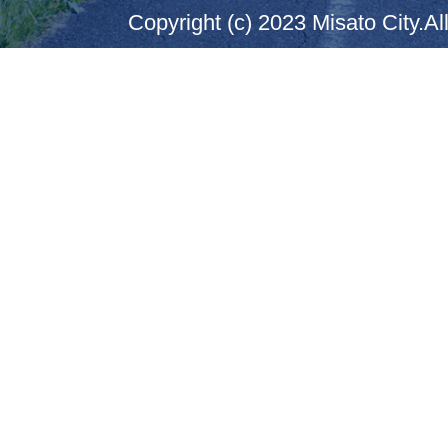
Copyright (c) 2023 Misato City.Al