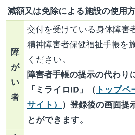
減額又は免除による施設の使用
交付を受けている身体障害
精神障害者保健福祉手帳を
障
ください。
が
障害者手帳の提示の代わり
い
「ミライロID」（
トップペ
者
サイト）
）登録後の画面提
とができます。