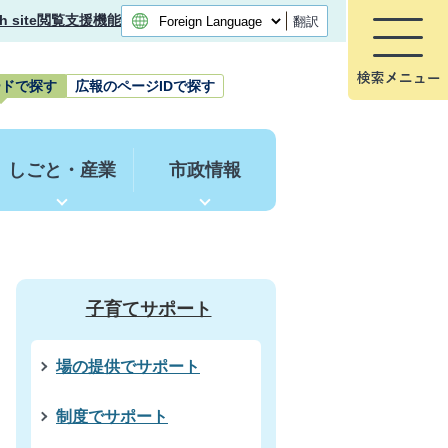
h site
閲覧支援機能
翻訳
ードで探す
広報のページIDで探す
しごと・産業
市政情報
子育てサポート
場の提供でサポート
制度でサポート