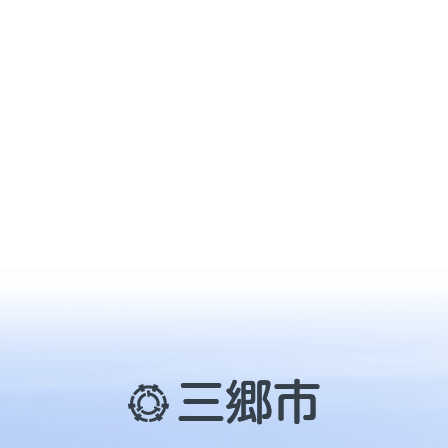
三
郷
市