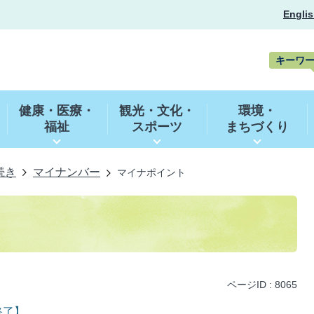
Englis
キーワ
キ
ー
健康・医療・
観光・文化・
環境・
ワ
福祉
スポーツ
まちづくり
ー
ド
検
索
続き
マイナンバー
マイナポイント
ページID :
8065
終了】