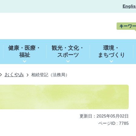
Englis
キーワ
キ
ー
健康・医療・
観光・文化・
環境・
ワ
福祉
スポーツ
まちづくり
ー
ド
検
索
おくやみ
相続登記（法務局）
）
更新日：2025年05月02日
ページID :
7785