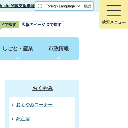
h site
閲覧支援機能
翻訳
ードで探す
広報のページIDで探す
しごと・産業
市政情報
おくやみ
おくやみコーナー
死亡届