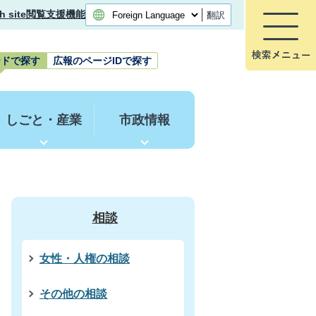
h site
閲覧支援機能
翻訳
ードで探す
広報のページIDで探す
しごと・産業
市政情報
相談
女性・人権の相談
その他の相談