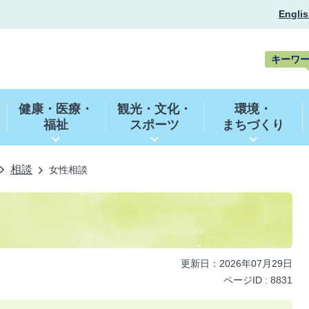
Englis
キーワ
キ
ー
健康・医療・
観光・文化・
環境・
ワ
福祉
スポーツ
まちづくり
ー
ド
検
索
相談
女性相談
更新日：2026年07月29日
ページID :
8831