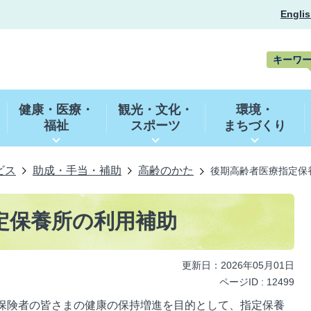
Englis
キーワ
キ
ー
健康・医療・
観光・文化・
環境・
ワ
福祉
スポーツ
まちづくり
ー
ド
検
索
ビス
助成・手当・補助
高齢のかた
後期高齢者医療指定保
定保養所の利用補助
更新日：2026年05月01日
ページID :
12499
保険者の皆さまの健康の保持増進を目的として、指定保養