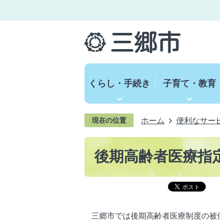
くらし・手続き
子育て・教育
ホーム
便利なサー
現在の位置
後期高齢者医療指
三郷市では後期高齢者医療制度の被