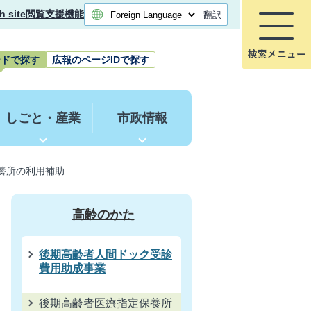
h site
閲覧支援機能
翻訳
ードで探す
広報のページIDで探す
しごと・産業
市政情報
養所の利用補助
高齢のかた
後期高齢者人間ドック受診
費用助成事業
後期高齢者医療指定保養所