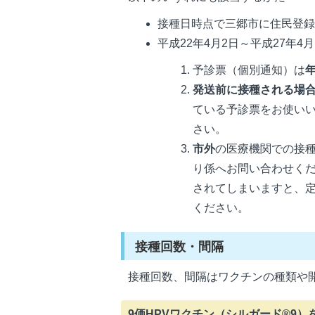
接種日時点で三郷市に住民登
平成22年4月2日～平成27年4
予診票（個別通知）は
発送前に接種される場
ている予診票をお使い
さい。
市外
の医療機関での接
り係へお問い合わせく
されてしまいますと、
ください。
接種回数・間隔
接種回数、間隔はワクチンの種類や
9価HPVワクチン（シルガード®9）