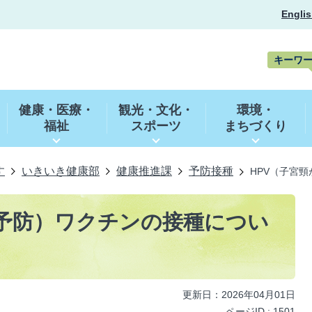
Englis
キーワ
キ
ー
健康・医療・
観光・文化・
環境・
ワ
福祉
スポーツ
まちづくり
ー
ド
検
索
す
いきいき健康部
健康推進課
予防接種
HPV（子宮
ん予防）ワクチンの接種につい
更新日：2026年04月01日
ページID :
1501