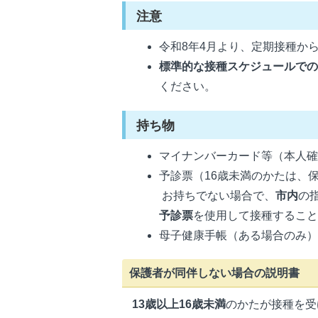
注意
令和8年4月より、定期接種か
標準的な接種スケジュールで
ください。
持ち物
マイナンバーカード等（本人
予診票（16歳未満のかたは、
お持ちでない場合で、
市内
の
予診票
を使用して接種するこ
母子健康手帳（ある場合のみ
保護者が同伴しない場合の説明書
13歳以上16歳未満
のかたが接種を受