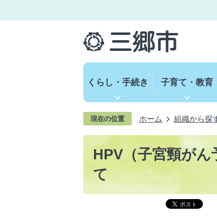
くらし・手続き
子育て・教育
ホーム
組織から探
現在の位置
HPV（子宮頸が
て