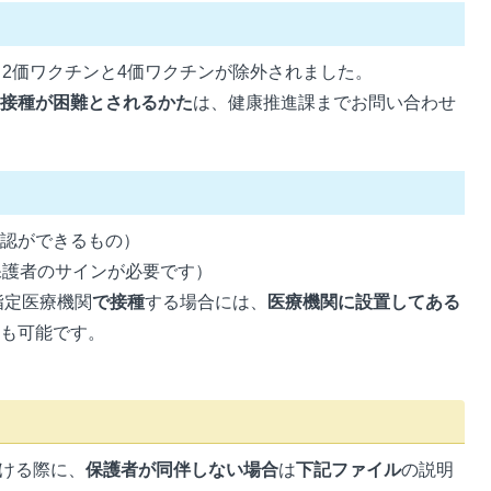
ら2価ワクチンと4価ワクチンが除外されました。
の接種が困難とされるかた
は、健康推進課までお問い合わせ
確認ができるもの）
保護者のサインが必要です）
指定医療機関
で接種
する場合には、
医療機関に設置してある
とも可能です。
）
ける際に、
保護者が同伴しない場合
は
下記ファイル
の説明