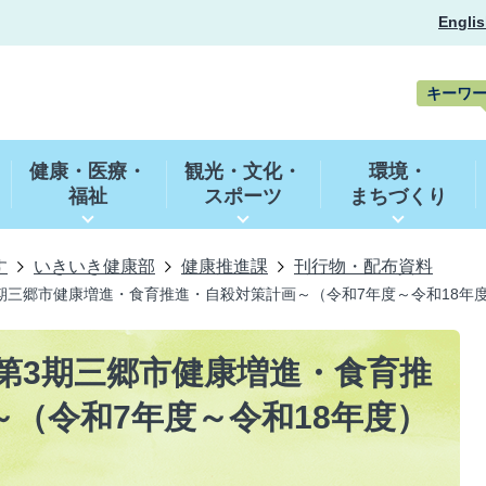
Englis
キーワ
キ
ー
健康・医療・
観光・文化・
環境・
ワ
福祉
スポーツ
まちづくり
ー
ド
検
索
す
いきいき健康部
健康推進課
刊行物・配布資料
期三郷市健康増進・食育推進・自殺対策計画～（令和7年度～令和18年
第3期三郷市健康増進・食育推
（令和7年度～令和18年度）