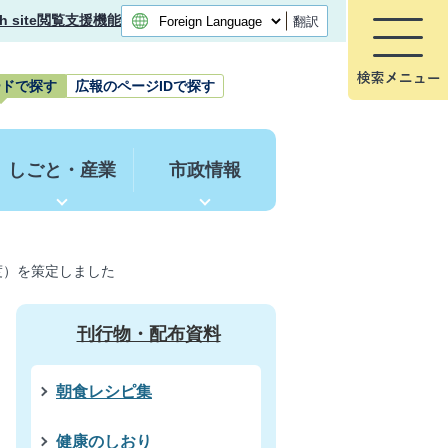
h site
閲覧支援機能
翻訳
ードで探す
広報のページIDで探す
しごと・産業
市政情報
度）を策定しました
刊行物・配布資料
朝食レシピ集
健康のしおり