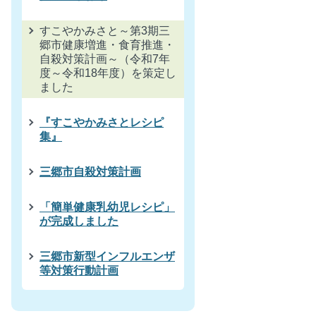
すこやかみさと～第3期三
郷市健康増進・食育推進・
自殺対策計画～（令和7年
度～令和18年度）を策定し
ました
『すこやかみさとレシピ
集』
三郷市自殺対策計画
「簡単健康乳幼児レシピ」
が完成しました
三郷市新型インフルエンザ
等対策行動計画