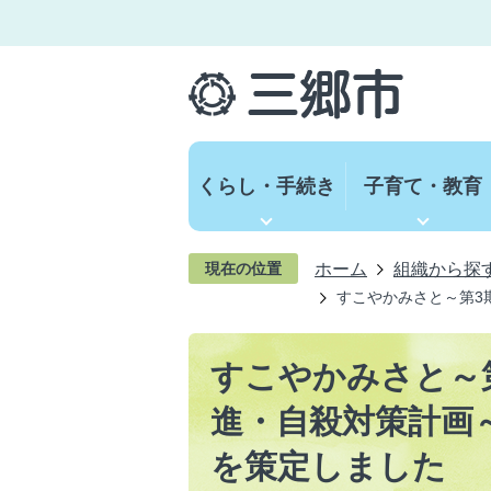
くらし・手続き
子育て・教育
ホーム
組織から探
現在の位置
すこやかみさと～第3
すこやかみさと～
進・自殺対策計画～
を策定しました