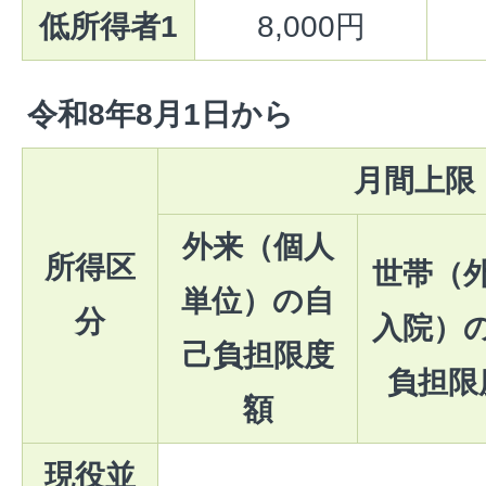
低所得者1
8,000円
令和8年8月1日から
月間上限
外来（個人
所得区
世帯（
単位）の自
分
入院）
己負担限度
負担限
額
現役並