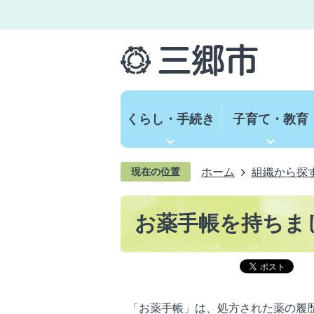
くらし・手続き
子育て・教育
ホーム
組織から探
現在の位置
お薬手帳を持ちま
「お薬手帳」は、処方された薬の履