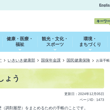
Englis
キーワ
キ
ー
健康・医療・
観光・文化・
環境・
ワ
福祉
スポーツ
まちづくり
ー
ド
検
索
す
いきいき健康部
国保年金課
国民健康保険
お薬手帳
しょう
更新日：2024年12月05日
ページID :
1473
歴（調剤履歴）をまとめるための手帳のことです。