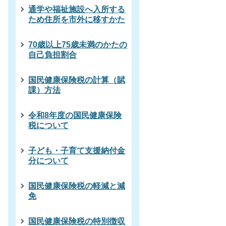
通学や福祉施設へ入所する
ため住所を市外に移すかた
70歳以上75歳未満のかたの
自己負担割合
国民健康保険税の計算（賦
課）方法
令和8年度の国民健康保険
税について
子ども・子育て支援納付金
分について
国民健康保険税の軽減と減
免
国民健康保険税の特別徴収