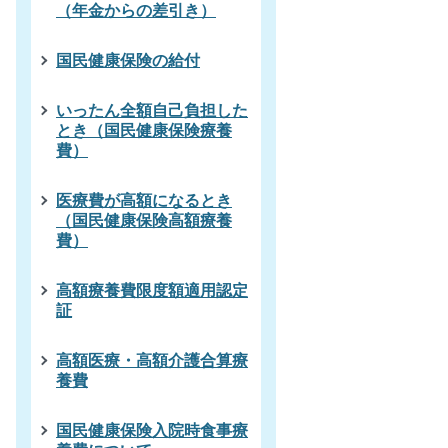
（年金からの差引き）
国民健康保険の給付
いったん全額自己負担した
とき（国民健康保険療養
費）
医療費が高額になるとき
（国民健康保険高額療養
費）
高額療養費限度額適用認定
証
高額医療・高額介護合算療
養費
国民健康保険入院時食事療