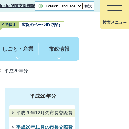
h site
閲覧支援機能
翻訳
ードで探す
広報のページIDで探す
しごと・産業
市政情報
平成20年分
平成20年分
平成20年12月の市長交際費
平成20年11月の市長交際費