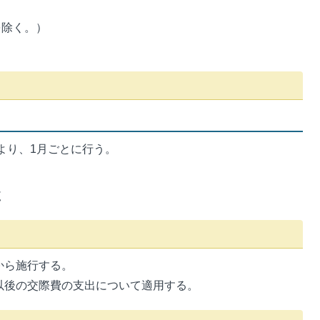
を除く。）
より、1月ごとに行う。
覧
から施行する。
日以後の交際費の支出について適用する。