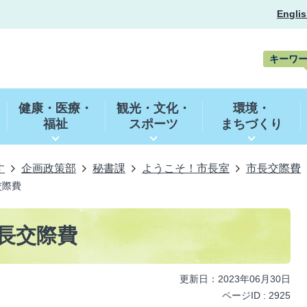
Englis
キーワ
キ
ー
健康・医療・
観光・文化・
環境・
ワ
福祉
スポーツ
まちづくり
ー
ド
検
索
す
企画政策部
秘書課
ようこそ！市長室
市長交際費
交際費
市長交際費
更新日：2023年06月30日
ページID :
2925