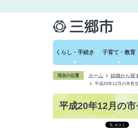
くらし・手続き
子育て・教育
ホーム
組織から探
現在の位置
平成20年12月の市長
平成20年12月の