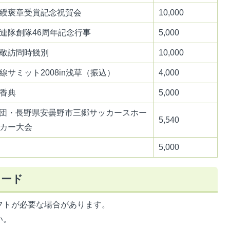
綬褒章受賞記念祝賀会
10,000
連隊創隊46周年記念行事
5,000
敬訪問時餞別
10,000
サミット2008in浅草（振込）
4,000
香典
5,000
少年団・長野県安曇野市三郷サッカースホー
5,540
カー大会
5,000
ロード
フトが必要な場合があります。
い。