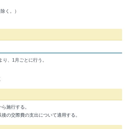
を除く。）
より、1月ごとに行う。
覧
から施行する。
日以後の交際費の支出について適用する。