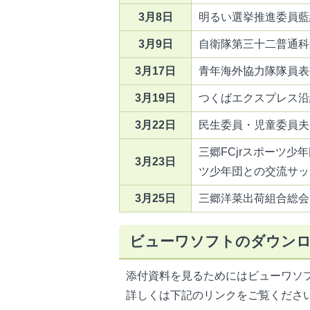
3月8日
明るい選挙推進委員藍
3月9日
自衛隊第三十二普通科
3月17日
青年海外協力隊隊員表
3月19日
つくばエクスプレス沿線
3月22日
民生委員・児童委員夫
三郷FCjrスポーツ
3月23日
ツ少年団との交流サッ
3月25日
三郷洋菜出荷組合総会
ビューワソフトのダウン
添付資料を見るためにはビューワソ
詳しくは下記のリンクをご覧くださ