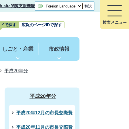
h site
閲覧支援機能
翻訳
ードで探す
広報のページIDで探す
しごと・産業
市政情報
平成20年分
平成20年分
平成20年12月の市長交際費
平成20年11月の市長交際費