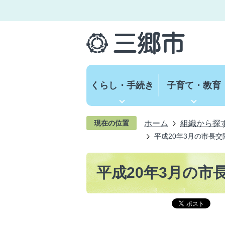
くらし・手続き
子育て・教育
ホーム
組織から探
現在の位置
平成20年3月の市長交
平成20年3月の市