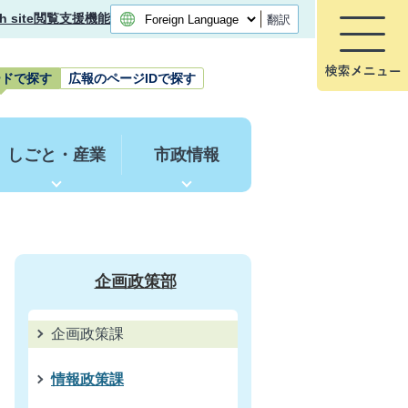
h site
閲覧支援機能
翻訳
ードで探す
広報のページIDで探す
しごと・産業
市政情報
企画政策部
企画政策課
情報政策課