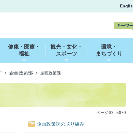
Englis
キーワ
キ
ー
健康・医療・
観光・文化・
環境・
ワ
福祉
スポーツ
まちづくり
ー
ド
検
索
す
企画政策部
企画政策課
ページID :
5670
企画政策課の取り組み