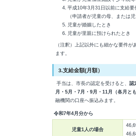
平成10年3月31日以前に支給
（申請者が児童の母、または児
児童が婚姻したとき
児童が里親に預けられたとき
（注釈）上記以外にも細かな要件が
ます。
3.支給金額(月額）
手当は、市長の認定を受けると、
認
月・5
月・7月・9月・11月（各月とも
融機関の口座へ振込みます。
令和7年4月分から
46
児童1人の場合
46