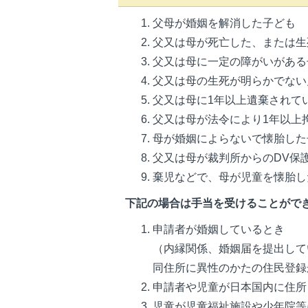
父母が婚姻を解消した子ども
父又は母が死亡した、または生
父又は母に一定の障がいがある
父又は母の生死が明らかでない
父又は母に1年以上遺棄されて
父又は母が法令により1年以上
母が婚姻によらないで懐胎した
父又は母が裁判所からのDV保
棄児などで、母が児童を懐胎し
下記の場合は手当を受けることがで
申請者が婚姻しているとき
（内縁関係、婚姻届を提出して
同住所に異性のかたの住民登録
申請者や児童が日本国内に住所
児童が児童福祉施設や少年院等