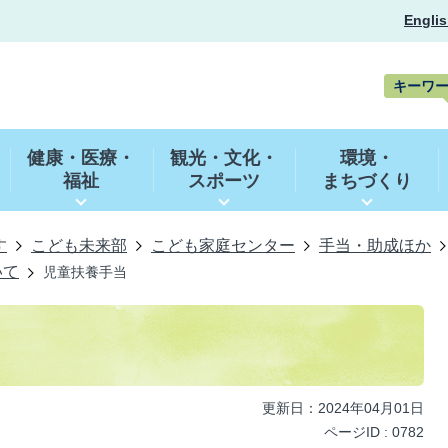
Englis
キーワ
キ
ー
健康・医療・
観光・文化・
環境・
ワ
福祉
スポーツ
まちづくり
ー
ド
検
索
す
こども未来部
こども家庭センター
手当・助成ほか
いて
児童扶養手当
更新日：2024年04月01日
ページID :
0782