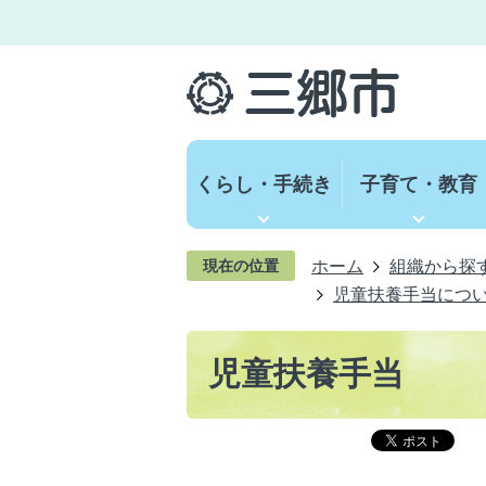
くらし・手続き
子育て・教育
ホーム
組織から探
現在の位置
児童扶養手当につ
児童扶養手当