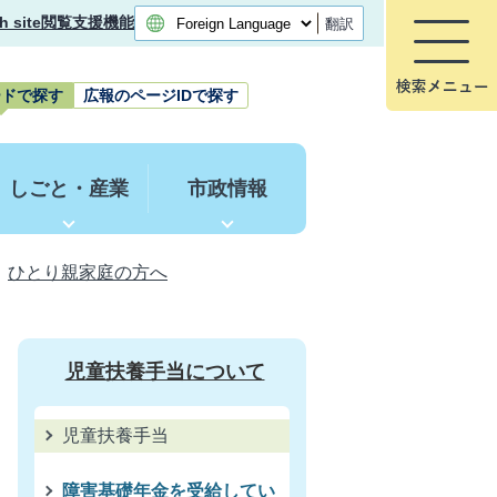
h site
閲覧支援機能
翻訳
ードで探す
広報のページIDで探す
しごと・産業
市政情報
ひとり親家庭の方へ
児童扶養手当について
児童扶養手当
障害基礎年金を受給してい