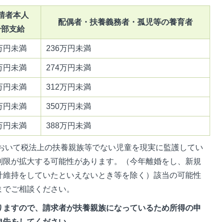
請者本人
配偶者・扶養義務者・孤児等の養育者
一部支給
8万円未満
236万円未満
6万円未満
274万円未満
4万円未満
312万円未満
2万円未満
350万円未満
0万円未満
388万円未満
において税法上の扶養親族等でない児童を現実に監護してい
制限が拡大する可能性があります。（今年離婚をし、新規
計維持をしていたといえないとき等を除く）該当の可能性
までご相談ください。
りますので、請求者が扶養親族になっているため所得の申
申告をしてください。