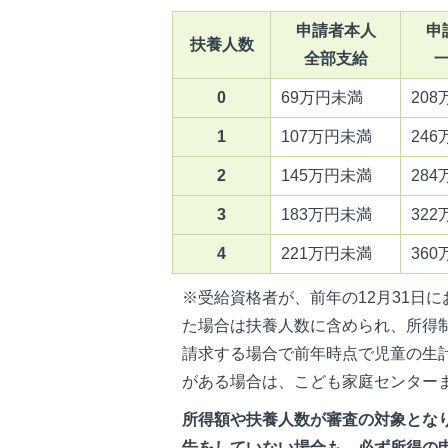
申請者本人
申
扶養人数
全部支給
0
69万円未満
20
1
107万円未満
24
2
145万円未満
28
3
183万円未満
32
4
221万円未満
36
※受給資格者が、前年の12月31日
た場合は扶養人数に含められ、所得
請求する場合で前年時点で児童の生
がある場合は、こども家庭センター
所得額や扶養人数が審査の対象とな
告をしていない場合も、必ず所得の