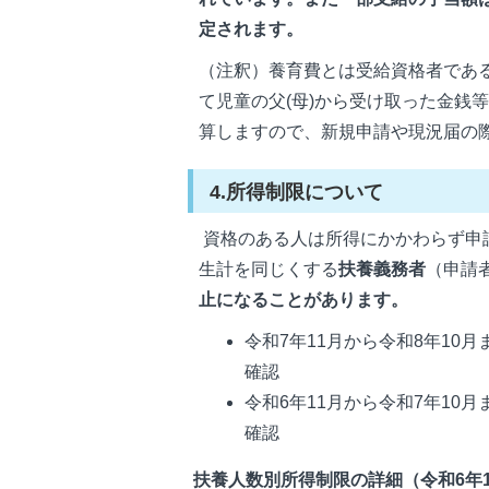
定されます。
（注釈）養育費とは受給資格者である
て児童の父(母)から受け取った金銭
算しますので、新規申請や現況届の
4.所得制限について
資格のある人は所得にかかわらず申
生計を同じくする
扶養義務者
（申請
止になることがあります。
令和7年11月から令和8年10月
確認
令和6年11月から令和7年10月
確認
扶養人数別所得制限の詳細（令和6年