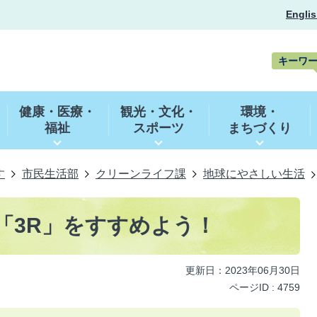
Englis
キーワ
キ
ー
健康・医療・
観光・文化・
環境・
ワ
福祉
スポーツ
まちづくり
ー
ド
検
索
す
市民生活部
クリーンライフ課
地球にやさしい生活
「3R」をすすめよう！
更新日：2023年06月30日
ページID :
4759