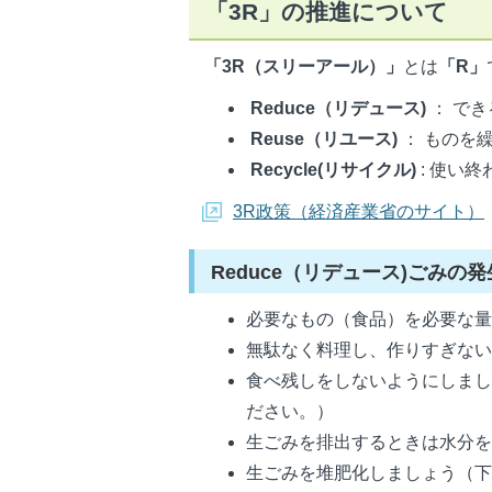
「3R」の推進について
「3R（スリーアール）」
とは
「R」
Reduce
（リデュース)
： で
Reuse
（リユース)
： ものを
Recycle
(リサイクル)
: 使い
3R政策（経済産業省のサイト）
Reduce（リデュース)ごみの
必要なもの（食品）を必要な
無駄なく料理し、作りすぎな
食べ残しをしないようにしま
ださい。）
生ごみを排出するときは水分
生ごみを堆肥化しましょう（