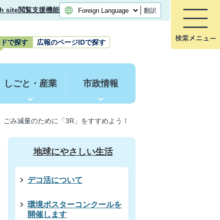
h site
閲覧支援機能
翻訳
ードで探す
広報のページIDで探す
しごと・産業
市政情報
ごみ減量のために「3R」をすすめよう！
地球にやさしい生活
デコ活について
環境ポスターコンクールを
開催します