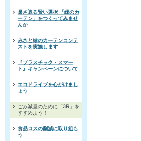
暑さ遮る賢い選択 「緑のカ
ーテン」をつくってみませ
んか
みさと緑のカーテンコンテ
ストを実施します
『プラスチック・スマー
ト』キャンペーンについて
エコドライブを心がけまし
ょう
ごみ減量のために「3R」を
すすめよう！
食品ロスの削減に取り組も
う