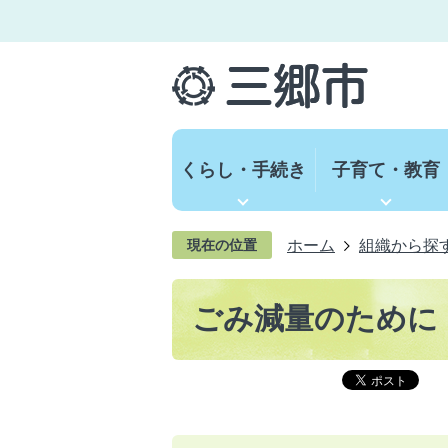
くらし・手続き
子育て・教育
ホーム
組織から探
現在の位置
ごみ減量のために