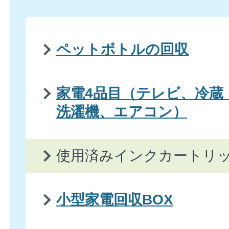
ペットボトルの回収
家電4品目（テレビ、冷蔵
洗濯機、エアコン）
使用済みインクカートリ
小型家電回収BOX