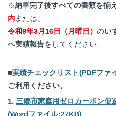
※
納車完了後すべての書類を揃
内
または、
令和9年3月16日（月曜日）
の
い
へ実績報告
をしてください。
■
実績チェックリスト(PDFファイル
ご利用ください。
1.
三郷市家庭用ゼロカーボン促
(Wordファイル:27KB)