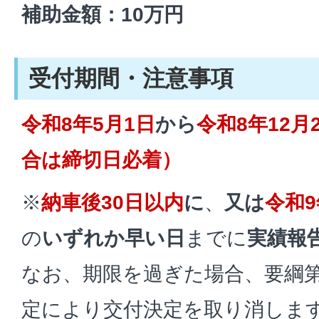
補助金額：10万円
受付期間・注意事項
令和8年5月1日
から
令和8年12月
合は締切日必着）
※
納車後30日以内
に
、
又は
令和9
の
いずれか早い日
までに
実績報
なお、期限を過ぎた場合、要綱第
定により交付決定を取り消しま