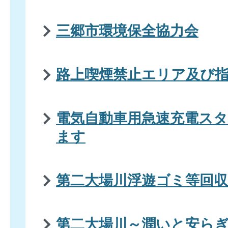
三郷市環境保全協力会
路上喫煙禁止エリア及び
電気自動車用急速充電ス
ます
第二大場川浮遊ゴミ等回収
第二大場川～潤いと安ら