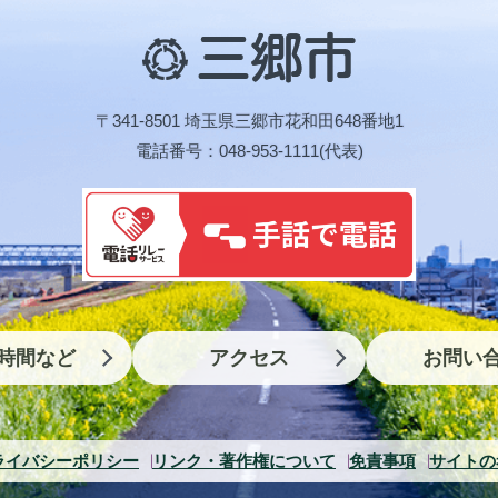
三
郷
市
〒341-8501 埼玉県三郷市花和田648番地1
電話番号：048-953-1111(代表)
時間など
アクセス
お問い
ライバシーポリシー
リンク・著作権について
免責事項
サイトの