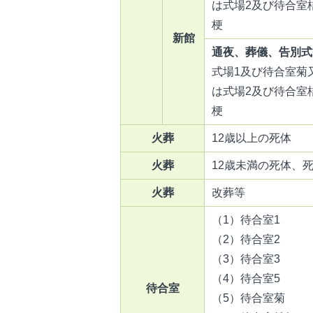
は式場2及び待合室
梗
新館
通夜、葬儀、告別式
式場1及び待合室菊
は式場2及び待合室
梗
火葬
12歳以上の死体
火葬
12歳未満の死体、
火葬
改葬等
（1）待合室1
（2）待合室2
（3）待合室3
（4）待合室5
待合室
（5）待合室菊