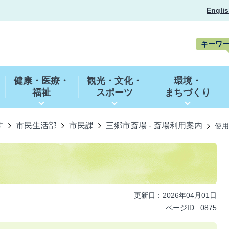
Englis
キーワ
キ
ー
健康・医療・
観光・文化・
環境・
ワ
福祉
スポーツ
まちづくり
ー
ド
検
索
す
市民生活部
市民課
三郷市斎場 - 斎場利用案内
使用
更新日：2026年04月01日
ページID :
0875