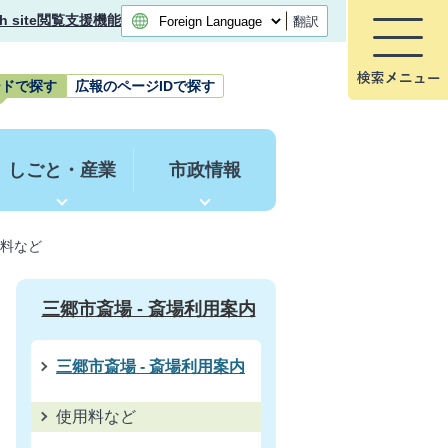
h site
閲覧支援機能
翻訳
ードで探す
広報のページIDで探す
しごと・産業
市政情報
料など
三郷市斎場 - 斎場利用案内
三郷市斎場 - 斎場利用案内
使用料など