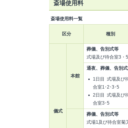
斎場使用料
斎場使用料一覧
区分
種別
葬儀、告別式等
式場及び待合室3・
通夜、葬儀、告別式
本館
1日目 式場及び
合室1･2･3･5
2日目 式場及び
合室3･5
儀式
葬儀、告別式等
式場1及び待合室菊