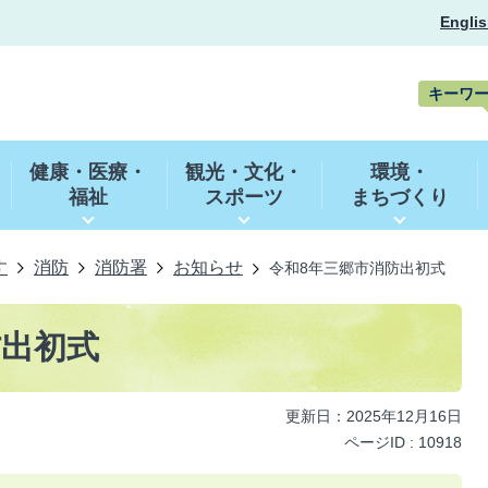
Englis
キーワ
キ
ー
健康・医療・
観光・文化・
環境・
ワ
福祉
スポーツ
まちづくり
ー
ド
検
索
す
消防
消防署
お知らせ
令和8年三郷市消防出初式
防出初式
更新日：2025年12月16日
ページID :
10918