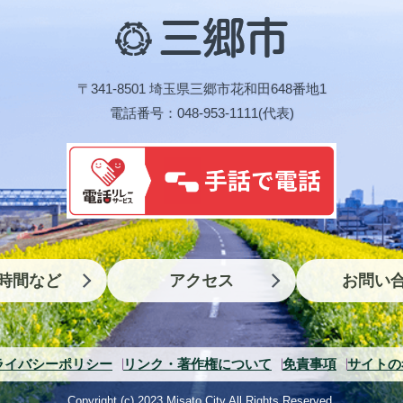
三
郷
市
〒341-8501 埼玉県三郷市花和田648番地1
電話番号：048-953-1111(代表)
時間など
アクセス
お問い
ライバシーポリシー
リンク・著作権について
免責事項
サイトの
Copyright (c) 2023 Misato City.All Rights Reserved.