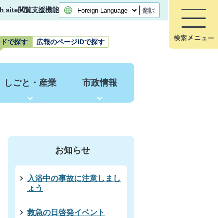
h site
閲覧支援機能
翻訳
ードで探す
広報のページIDで探す
しごと・産業
市政情報
お知らせ
入浴中の事故に注意しまし
ょう
救急の日啓発イベント