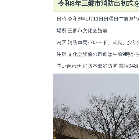
令和8年三郷市消防出初式
日時:令和8年1月11日日曜日午前9時
場所:三郷市文化会館前
内容:消防車両パレード、式典、少
注釈:文化会館前の市道は午前9時か
問い合わせ 消防本部消防署:電話048(95