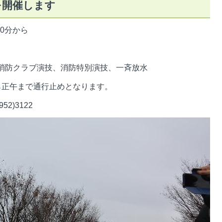
を開催します
50分から
年消防クラブ演技、消防特別演技、一斉放水
ら正午まで通行止めとなります。
2)3122