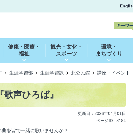
Englis
キーワ
キ
ー
健康・医療・
観光・文化・
環境・
ワ
福祉
スポーツ
まちづくり
ー
ド
検
索
す
生涯学習部
生涯学習課
北公民館
講座・イベント
『歌声ひろば』
更新日：2026年04月01日
ページID :
8184
い曲を皆で一緒に歌いませんか？