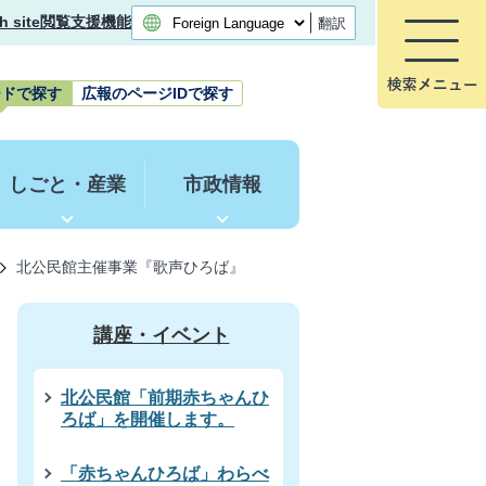
h site
閲覧支援機能
翻訳
ードで探す
広報のページIDで探す
しごと・産業
市政情報
北公民館主催事業『歌声ひろば』
講座・イベント
北公民館「前期赤ちゃんひ
ろば」を開催します。
「赤ちゃんひろば」わらべ