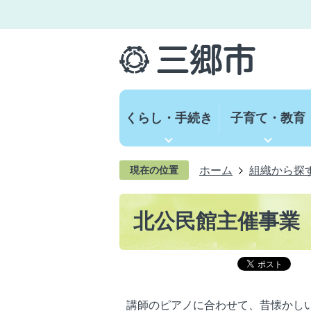
くらし・手続き
子育て・教育
ホーム
組織から探
現在の位置
北公民館主催事業
講師のピアノに合わせて、昔懐かし