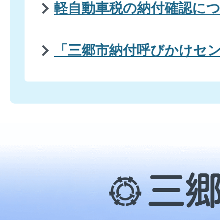
軽自動車税の納付確認に
「三郷市納付呼びかけセ
三
郷
市