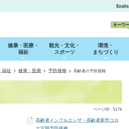
Englis
キーワ
キ
ー
健康・医療・
観光・文化・
環境・
ワ
福祉
スポーツ
まちづくり
ー
ド
検
索
・福祉
健康・医療
予防接種
高齢者の予防接種
ページID :
5176
高齢者インフルエンザ・高齢者新型コロ
ナ定期予防接種