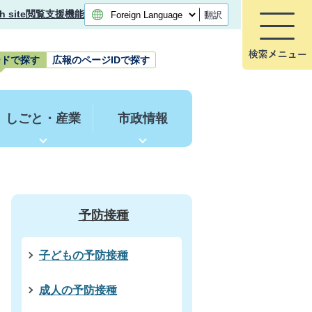
h site
閲覧支援機能
翻訳
ードで探す
広報のページIDで探す
しごと・産業
市政情報
予防接種
子どもの予防接種
成人の予防接種