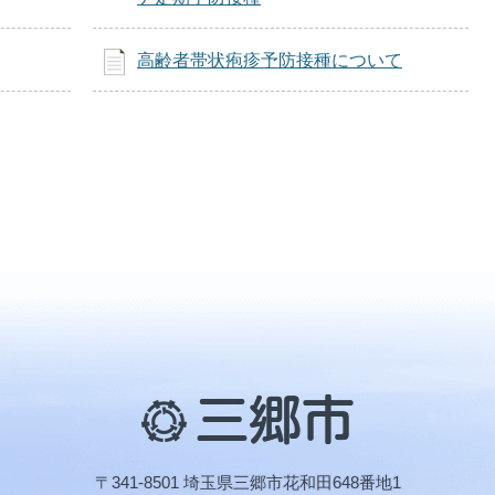
高齢者帯状疱疹予防接種について
三
郷
市
〒341-8501 埼玉県三郷市花和田648番地1