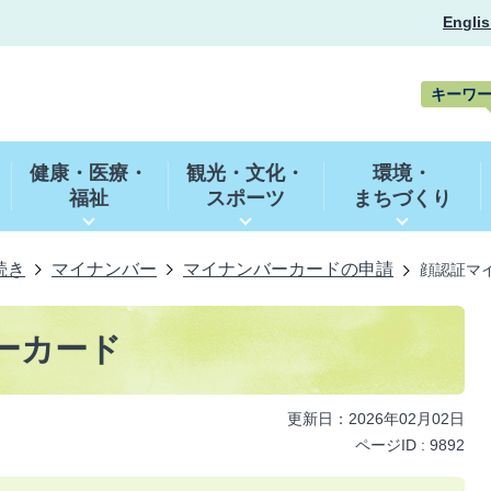
Englis
キーワ
キ
ー
健康・医療・
観光・文化・
環境・
ワ
福祉
スポーツ
まちづくり
ー
ド
検
索
続き
マイナンバー
マイナンバーカードの申請
顔認証マ
ーカード
更新日：2026年02月02日
ページID :
9892