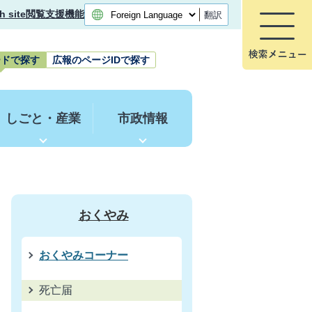
h site
閲覧支援機能
翻訳
ードで探す
広報のページIDで探す
しごと・産業
市政情報
おくやみ
おくやみコーナー
死亡届