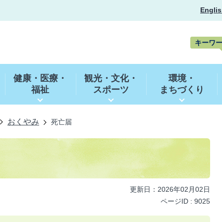
Englis
キーワ
キ
ー
健康・医療・
観光・文化・
環境・
ワ
福祉
スポーツ
まちづくり
ー
ド
検
索
おくやみ
死亡届
更新日：2026年02月02日
ページID :
9025