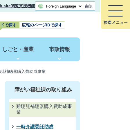
h site
閲覧支援機能
翻訳
ードで探す
広報のページIDで探す
しごと・産業
市政情報
聴児補聴器購入費助成事業
障がい福祉課の取り組み
難聴児補聴器購入費助成事
業
一時介護委託助成