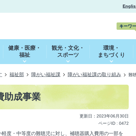
Englis
キーワ
キ
ー
健康・医療・
観光・文化・
環境・
ワ
福祉
スポーツ
まちづくり
ー
ド
検
索
す
福祉部
障がい福祉課
障がい福祉課の取り組み
難
費助成事業
更新日：2023年06月30日
ページID :
0472
い軽度・中等度の難聴児に対し、補聴器購入費用の一部を