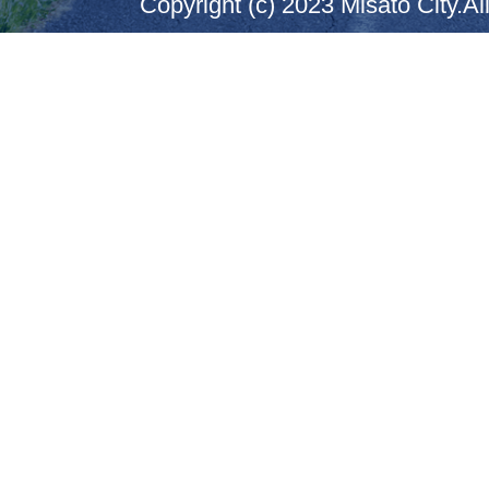
Copyright (c) 2023 Misato City.Al