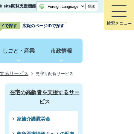
h site
閲覧支援機能
翻訳
ードで探す
広報のページIDで探す
しごと・産業
市政情報
するサービス
見守り配食サービス
在宅の高齢者を支援するサー
ビス
家族介護慰労金
救急医療情報キットの配布