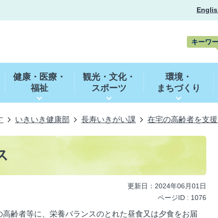
Englis
キーワ
キ
ー
健康・医療・
観光・文化・
環境・
ワ
福祉
スポーツ
まちづくり
ー
ド
検
索
す
いきいき健康部
長寿いきがい課
在宅の高齢者を支援
ス
更新日：2024年06月01日
ページID :
1076
の高齢者等に、栄養バランスのとれた昼食又は夕食をお届