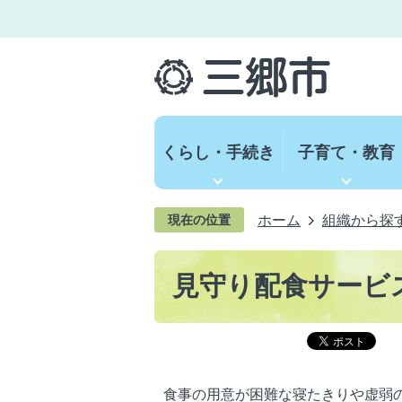
くらし・手続き
子育て・教育
ホーム
組織から探
現在の位置
見守り配食サービ
食事の用意が困難な寝たきりや虚弱