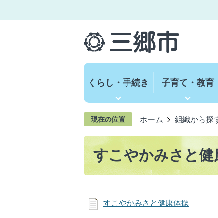
くらし・手続き
子育て・教育
ホーム
組織から探
現在の位置
すこやかみさと健
すこやかみさと健康体操