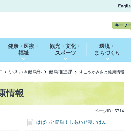
Englis
キーワ
キ
ー
健康・医療・
観光・文化・
環境・
ワ
福祉
スポーツ
まちづくり
ー
ド
検
索
す
いきいき健康部
健康推進課
すこやかみさと健康情報
康情報
ページID :
5714
ぱぱっと簡単！しあわせ朝ごはん