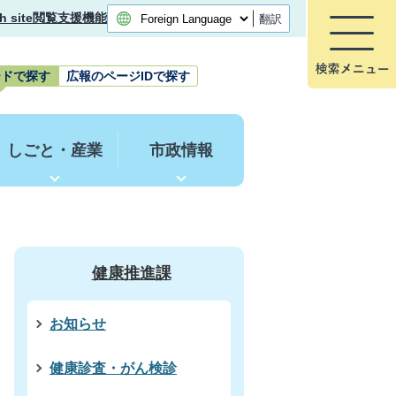
h site
閲覧支援機能
翻訳
ードで探す
広報のページIDで探す
しごと・産業
市政情報
健康推進課
お知らせ
健康診査・がん検診