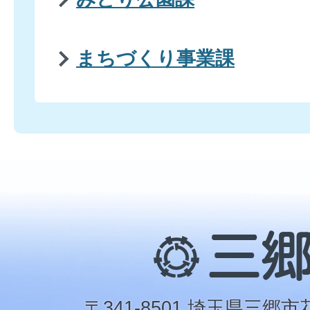
まちづくり事業課
三
郷
市
〒341-8501 埼玉県三郷市