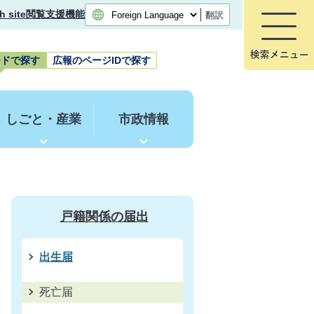
h site
閲覧支援機能
翻訳
ードで探す
広報のページIDで探す
しごと・産業
市政情報
戸籍関係の届出
出生届
死亡届