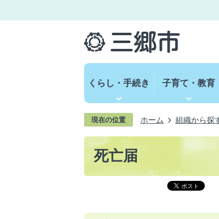
くらし・手続き
子育て・教育
ホーム
組織から探
現在の位置
死亡届