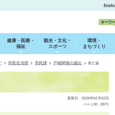
Englis
キーワ
キ
ー
健康・医療・
観光・文化・
環境・
ワ
福祉
スポーツ
まちづくり
ー
ド
検
索
す
市民生活部
市民課
戸籍関係の届出
死亡届
更新日：2026年02月02日
ページID :
8971