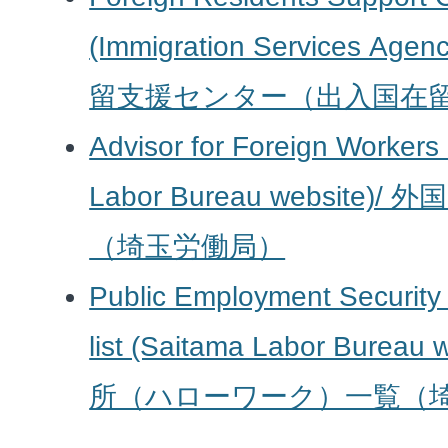
(Immigration Services Age
留支援センター（出入国在
Advisor for Foreign Workers
Labor Bureau websit
（埼玉労働局）
Public Employment Security 
list (Saitama Labor Bure
所（ハローワーク）一覧（