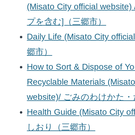
(Misato City official web
プを含む]（三郷市）
Daily Life (Misato City off
郷市）
How to Sort & Dispose of Y
Recyclable Materials (Misato 
website)/ ごみのわけ
Health Guide (Misato City o
しおり（三郷市）