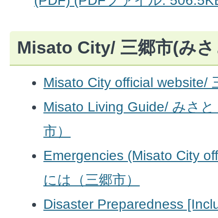
(PDF) (PDFファイル: 506.5K
Misato City/ 三郷市(み
Misato City official we
Misato Living Guide
市）
Emergencies (Misato City of
には（三郷市）
Disaster Preparedness [Inc