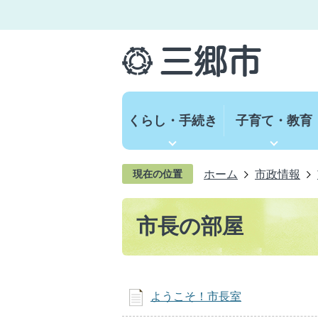
くらし・手続き
子育て・教育
ホーム
市政情報
現在の位置
市長の部屋
ようこそ！市長室