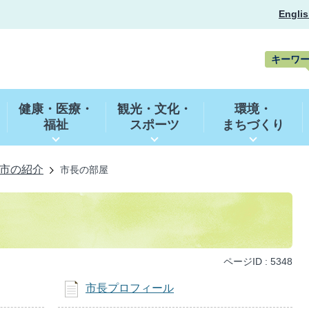
Englis
キーワ
キ
ー
健康・医療・
観光・文化・
環境・
ワ
福祉
スポーツ
まちづくり
ー
ド
検
索
市の紹介
市長の部屋
ページID :
5348
市長プロフィール