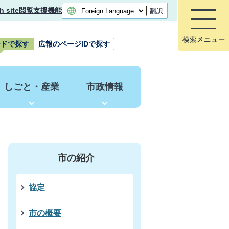
h site
閲覧支援機能
翻訳
ードで探す
広報のページIDで探す
しごと・産業
市政情報
市の紹介
協定
市の概要