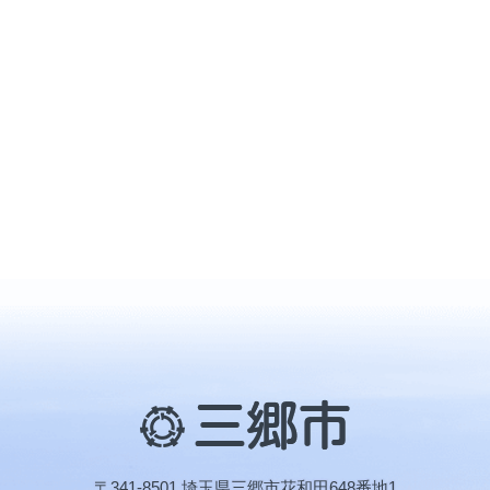
三
郷
市
〒341-8501 埼玉県三郷市花和田648番地1