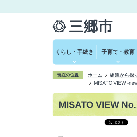
くらし・手続き
子育て・教育
ホーム
組織から探
現在の位置
MISATO VIEW -ne
MISATO VIEW No.1