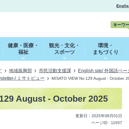
Englis
キーワ
キ
ー
健康・医療・
観光・文化・
環境・
ワ
福祉
スポーツ
まちづくり
ー
ド
検
索
す
地域振興部
市民活動支援課
English site/ 外国語ペ
wsletter-/ ミサトビュー
MISATO VIEW No.129 August - October 2
29 August - October 2025
更新日：2025年08月01日
ページID :
11937