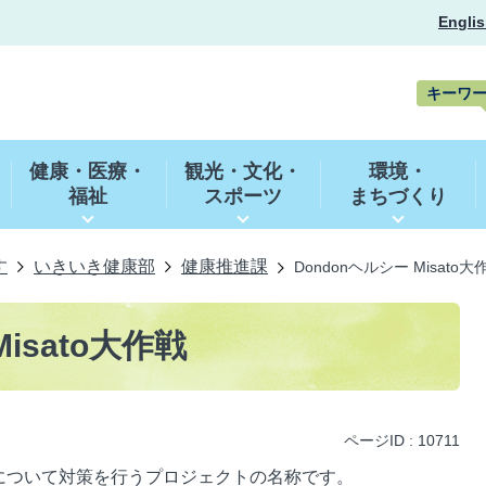
Englis
キーワ
キ
ー
健康・医療・
観光・文化・
環境・
ワ
福祉
スポーツ
まちづくり
ー
ド
検
索
す
いきいき健康部
健康推進課
Dondonヘルシー Misato大
Misato大作戦
ページID :
10711
について対策を行うプロジェクトの名称です。