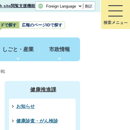
h site
閲覧支援機能
翻訳
ードで探す
広報のページIDで探す
しごと・産業
市政情報
作戦
健康推進課
お知らせ
健康診査・がん検診