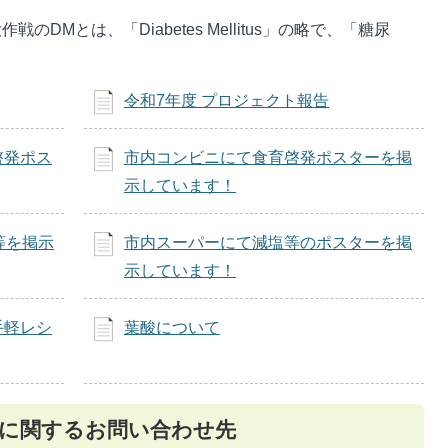
作戦のDMとは、「Diabetes Mellitus」の略で、「糖尿
令和7年度 プロジェクト報告
啓発ポス
市内コンビニにて食育啓発ポスターを掲
示しています！
等を掲示
市内スーパーにて減塩等のポスターを掲
示しています！
手軽レシ
葉酸について
に関するお問い合わせ先