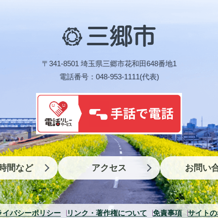
三
郷
市
〒341-8501 埼玉県三郷市花和田648番地1
電話番号：048-953-1111(代表)
時間など
アクセス
お問い
ライバシーポリシー
リンク・著作権について
免責事項
サイトの