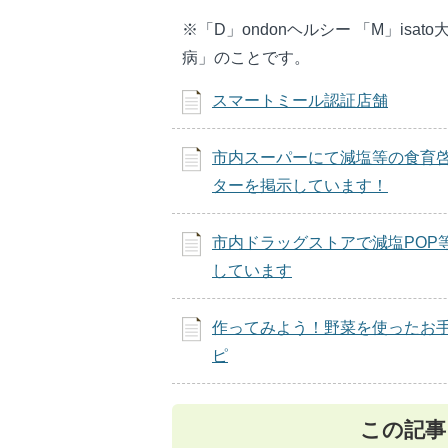
※「D」ondonヘルシー 「M」isato大
病」のことです。
スマートミール認証店舗
市内スーパーにて減塩等の食育
ターを掲示しています！
市内ドラッグストアで減塩POP
しています
作ってみよう！野菜を使ったお
ピ
この記事