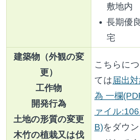
敷地内
長期優
宅
建築物（外観の変
こちらにつ
更）
ては
届出対
工作物
為 一欄(PD
開発行為
ァイル:106
土地の形質の変更
B)
をダウン
木竹の植栽又は伐