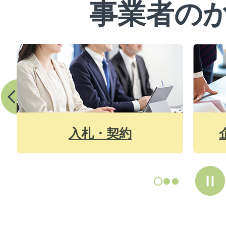
事業者の
2
3
枚
枚
目
目
の
の
企業版ふるさと納税
中
ス
ス
ラ
ラ
イ
イ