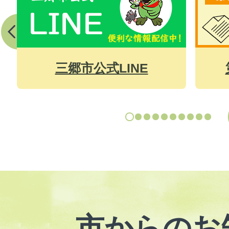
枚
枚
目
目
電話
の
の
第2回職員採用試験
ン
ス
ス
ラ
ラ
イ
イ
ド
ド
市からのお