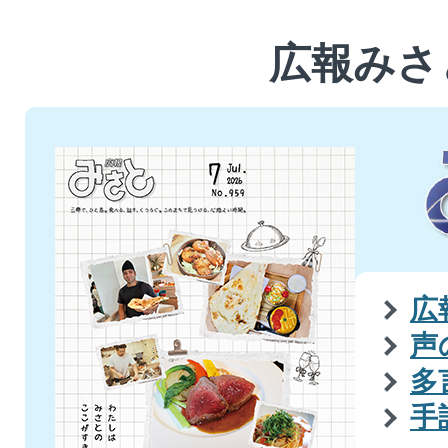
ド
ド
広報みさ
広
声
多
手