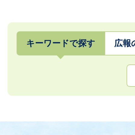
2026年08月05日
アプリで詐欺電話をブロック
お知らせ
キーワードで探す
広報
キ
ー
ワ
ー
ド
検
索