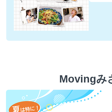
Moving
2
枚