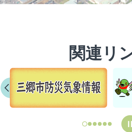
関連リ
2
枚
目
の