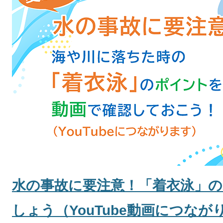
目
の
ス
ラ
イ
ド
ま
(仮称)南部地域拠点防災コミュ
点の応募の中から「みんなの