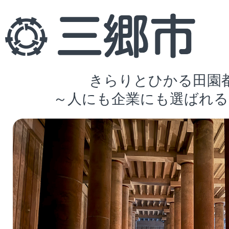
きらりとひかる田園
～人にも企業にも選ばれる
2
枚
目
の