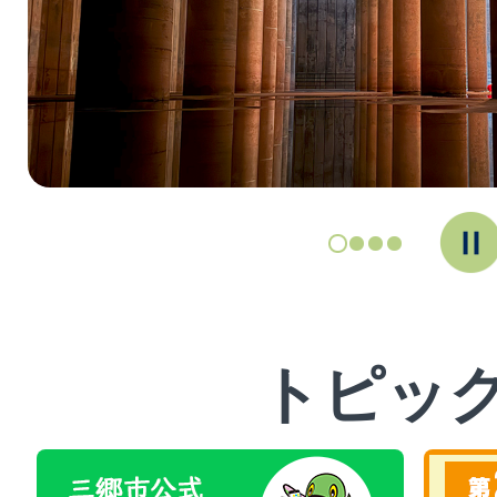
ス
ラ
イ
ド
トピッ
2
3