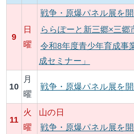
戦争・原爆パネル展を開
日
ららぽーと新三郷×三郷市 M
9
曜
令和8年度青少年育成事
成セミナー」
月
10
戦争・原爆パネル展を開
曜
火
山の日
11
曜
戦争・原爆パネル展を開