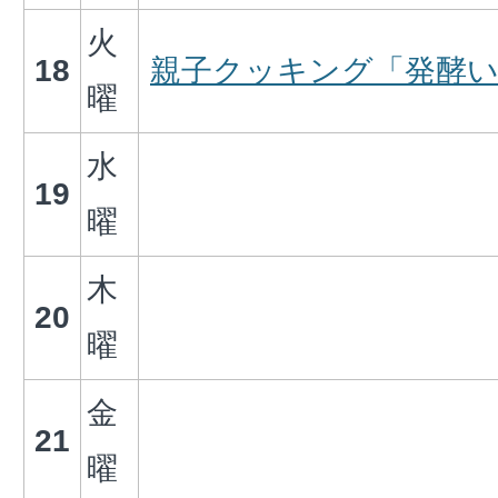
火
18
親子クッキング「発酵
曜
水
19
曜
木
20
曜
金
21
曜