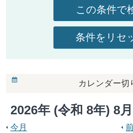
カレンダー切
2026
年 (
令和
8
年)
8
月
今月