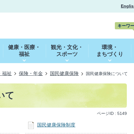
Englis
キーワ
キ
ー
健康・医療・
観光・文化・
環境・
ワ
福祉
スポーツ
まちづくり
ー
ド
検
索
・福祉
保険・年金
国民健康保険
国民健康保険について
いて
ページID :
5149
国民健康保険制度