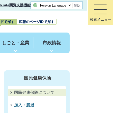
h site
閲覧支援機能
翻訳
ードで探す
広報のページIDで探す
しごと・産業
市政情報
国民健康保険
国民健康保険について
加入・脱退